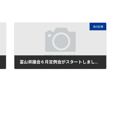
ce
w
at
n
b
itt
e
e
o
er
n
o
a
次の記事
k
富山県議会６月定例会がスタートしました。
2024年6月15日