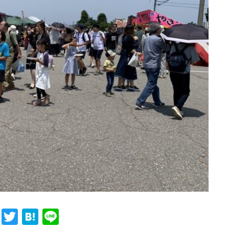
Fa
T
H
Li