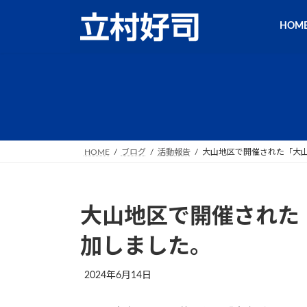
コ
ナ
ン
ビ
HOM
テ
ゲ
ン
ー
ツ
シ
へ
ョ
ス
ン
キ
に
ッ
移
HOME
ブログ
活動報告
大山地区で開催された「大
プ
動
大山地区で開催された
加しました。
最
2024年6月14日
終
更