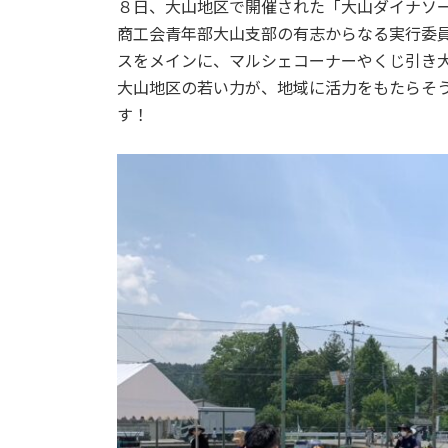
８日、大山地区で開催された「大山ダイナソ
新
商工会青年部大山支部の有志からなる実行委
日
時
スをメインに、マルシェコーナーやくじ引き
:
大山地区の若い力が、地域に活力をもたらそ
す！