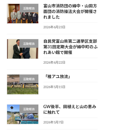
富山市消防団の婦中・山田方
活動報告
面団の消防操法大会が開催さ
れました
2026年6月23日
自民党富山県第二選挙区支部
活動報告
第31回定期大会が婦中町のふ
れあい館で開催
2026年6月22日
「稚アユ放流」
活動報告
2026年5月15日
GW後半、田植えと山の恵み
活動報告
に触れて
2026年5月7日